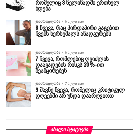
რომელიც 3 წელიწადში ერთხელ
ხდება
ᲯᲐᲜᲛᲠᲗᲔᲚᲝᲑᲐ
6 წელი ago
8 ჩვევა, რაც პირდაპირი გაგებით
ჩვენს ხერხემალს ანადგურებს
ᲯᲐᲜᲛᲠᲗᲔᲚᲝᲑᲐ
6 წელი ago
7 ჩვევა, რომლებიც ღვიძლის
დაავადების რისკს 20%-ით
შეამცირებენ
ᲯᲐᲜᲛᲠᲗᲔᲚᲝᲑᲐ
7 წელი ago
9 მავნე ჩვევა, რომელიც კრიტიკულ
დღეებში არ უნდა დაარღვიოთ
ᲐᲮᲐᲚᲘ ᲡᲢᲐᲢᲘᲔᲑᲘ