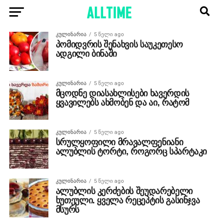
ᲙᲣᲚᲘᲜᲐᲠᲘᲐ
5 წელი ago
პომიდვრის შენახვის საუკეთესო
ადგილი ბინაში
ᲙᲣᲚᲘᲜᲐᲠᲘᲐ
5 წელი ago
მცოდნე დიასახლისები ხავერდის
ყვავილებს ახმობენ და აი, რატომ
ᲙᲣᲚᲘᲜᲐᲠᲘᲐ
5 წელი ago
სრულყოფილი მრავალფენიანი
ალუბლის ტორტი, როგორც სპარტაკი
ᲙᲣᲚᲘᲜᲐᲠᲘᲐ
5 წელი ago
ალუბლის კერძების შეუდარებელი
ხუთეული. ყველა რეცეპტის გასინჯვა
მსურს