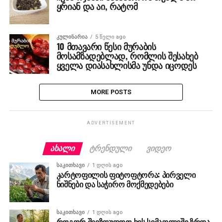
ყრიან და აი, რატომ
ᲙᲣᲚᲘᲜᲐᲠᲘᲐ
5 წელი ago
10 მთავარი წესი მურაბის
მოსამზადებლად, რომლის შესახებ
ყველა დიასახლისმა უნდა იცოდეს
MORE POSTS
ADVERTISEMENT
ᲐᲮᲐᲚᲘ
ᲢᲠᲔᲜᲓᲣᲚᲘ
ᲕᲘᲓᲔᲝ
ᲡᲐᲙᲘᲗᲮᲐᲕᲘ
1 დღის ago
კარტოფილის ფიტოფტორა: პირველი
ნიშნები და საჭირო მოქმედებები
ᲡᲐᲙᲘᲗᲮᲐᲕᲘ
1 დღის ago
როგორ შევზღუდოთ ხის სიმაღლეში ზრდა