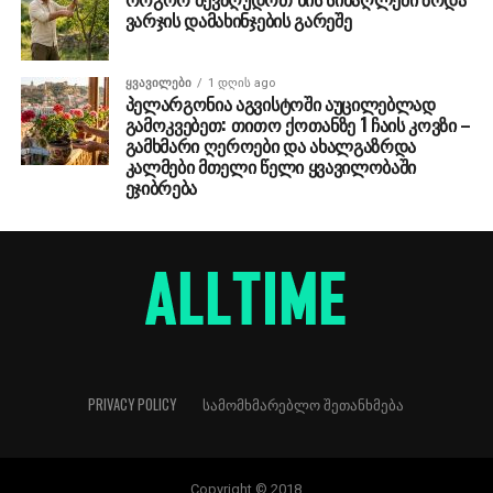
ვარჯის დამახინჯების გარეშე
ᲧᲕᲐᲕᲘᲚᲔᲑᲘ
1 დღის ago
პელარგონია აგვისტოში აუცილებლად
გამოკვებეთ: თითო ქოთანზე 1 ჩაის კოვზი –
გამხმარი ღეროები და ახალგაზრდა
კალმები მთელი წელი ყვავილობაში
ეჯიბრება
PRIVACY POLICY
ᲡᲐᲛᲝᲛᲮᲛᲐᲠᲔᲑᲚᲝ ᲨᲔᲗᲐᲜᲮᲛᲔᲑᲐ
Copyright © 2018