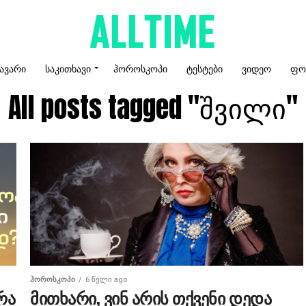
ᲐᲕᲐᲠᲘ
ᲡᲐᲙᲘᲗᲮᲐᲕᲘ
ᲰᲝᲠᲝᲡᲙᲝᲞᲘ
ᲢᲔᲡᲢᲔᲑᲘ
ᲕᲘᲓᲔᲝ
ᲤᲝ
All posts tagged "შვილი"
ᲰᲝᲠᲝᲡᲙᲝᲞᲘ
6 წელი ago
რა
მითხარი, ვინ არის თქვენი დედა