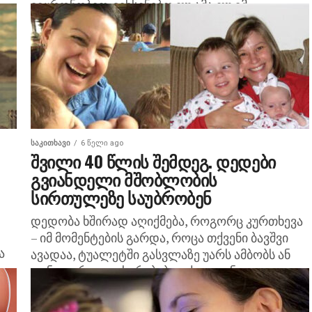
ვეყრდნობით. ვიხსენებთ თუ ამა თუ იმ
სიტუაციაში ჩვენი...
ᲡᲐᲙᲘᲗᲮᲐᲕᲘ
6 წელი ago
შვილი 40 წლის შემდეგ. დედები
გვიანდელი მშობლობის
სირთულეზე საუბრობენ
დედობა ხშირად აღიქმება, როგორც კურთხევა
– იმ მომენტების გარდა, როცა თქვენი ბავშვი
ა
ავადაა, ტუალეტში გასვლაზე უარს ამბობს ან
თინეიჯერული ახირებებით ჭკუიდან
გადაყავხართ. არსებობს კი განსხვავება 40...