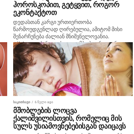
ჰოროსკოპით, გეტყვით, როგორ
ეკონტაქტოთ
დედასთან კარგი ურთიერთობა
წარმოუდგენლად ღირებულია, ამიტომ მისი
შენარჩუნება ძალიან მნიშვნელოვანია.
Alltime.ge-ს რედაქცია გიამბობთ, როგორ
იპოვოთ საერთო ენა დედასთან მისი ზოდიაქოს
ნიშნის მიხედვით. დედა ვერძი დედა ვერძი...
ᲡᲐᲙᲘᲗᲮᲐᲕᲘ
6 წელი ago
მშობლების ლოცვა
ქალიშვილისთვის, რომელიც მის
სულს უსიამოვნებებისგან დაიცავს