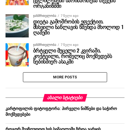
ცვლილებები წარიმართება თქვენს
ორგანიზმში
ᲯᲐᲜᲛᲠᲗᲔᲚᲝᲑᲐ
7 წელი ago
დიეტა გამოშრობის ეფექტით.
მსხვილი ნაწლავის წმენდა მხოლოდ 1
ღამეში
ᲯᲐᲜᲛᲠᲗᲔᲚᲝᲑᲐ
7 წელი ago
ბრტყელი მუცელი 2 კვირაში.
კოქტეილი, რომელიც მოქმედებს
ნებისმიერ ასაკში
MORE POSTS
ᲐᲮᲐᲚᲘ ᲡᲢᲐᲢᲘᲔᲑᲘ
კარტოფილის ფიტოფტორა: პირველი ნიშნები და საჭირო
მოქმედებები
როგორ შევზღუდოთ ხის სიმაღლეში ზრდა ვარჯის