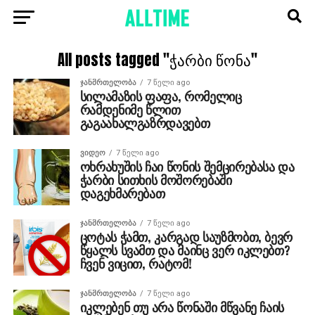
All posts tagged "ჭარბი წონა"
ᲯᲐᲜᲛᲠᲗᲔᲚᲝᲑᲐ
7 წელი ago
სილამაზის ფაფა, რომელიც
რამდენიმე წლით
გაგაახალგაზრდავებთ
ᲕᲘᲓᲔᲝ
7 წელი ago
ოხრახუშის ჩაი წონის შემცირებასა და
ჭარბი სითხის მოშორებაში
დაგეხმარებათ
ᲯᲐᲜᲛᲠᲗᲔᲚᲝᲑᲐ
7 წელი ago
ცოტას ჭამთ, კარგად საუზმობთ, ბევრ
წყალს სვამთ და მაინც ვერ იკლებთ?
ჩვენ ვიცით, რატომ!
ᲯᲐᲜᲛᲠᲗᲔᲚᲝᲑᲐ
7 წელი ago
იკლებენ თუ არა წონაში მწვანე ჩაის