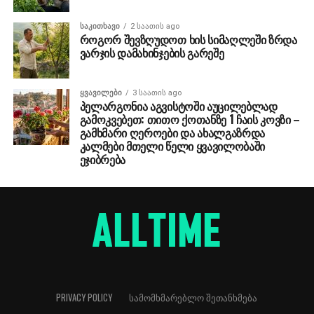
ᲡᲐᲙᲘᲗᲮᲐᲕᲘ
2 საათის ago
როგორ შევზღუდოთ ხის სიმაღლეში ზრდა
ვარჯის დამახინჯების გარეშე
ᲧᲕᲐᲕᲘᲚᲔᲑᲘ
3 საათის ago
პელარგონია აგვისტოში აუცილებლად
გამოკვებეთ: თითო ქოთანზე 1 ჩაის კოვზი –
გამხმარი ღეროები და ახალგაზრდა
კალმები მთელი წელი ყვავილობაში
ეჯიბრება
PRIVACY POLICY
ᲡᲐᲛᲝᲛᲮᲛᲐᲠᲔᲑᲚᲝ ᲨᲔᲗᲐᲜᲮᲛᲔᲑᲐ