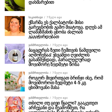
დახმარებით
ᲡᲐᲙᲘᲗᲮᲐᲕᲘ
7 წელი ago
ქმარმა ეს ქალბატონი მისი
გარეგნობის გამო მიატოვა. დღეს ამ
ლამაზმანის ცნობა ძალიან
გაგიჭირდებათ
ᲯᲐᲜᲛᲠᲗᲔᲚᲝᲑᲐ
7 წელი ago
ბაყაყურას ზეთი ჩემთვის ნამდვილი
აღმოჩენაა! ვსვამდი ღვიძლის
გასაწმენდად, პარალელურად
მოვიშორე ზედმეტი წონა
ᲯᲐᲜᲛᲠᲗᲔᲚᲝᲑᲐ
7 წელი ago
როგორ მივირთვათ ბრინჯი ისე, რომ
მოვიშოროთ ზედმეტი 4-5 კგ
ცხიმოვანი მასა
ᲯᲐᲜᲛᲠᲗᲔᲚᲝᲑᲐ
7 წელი ago
თბილი თუ ცივი წყალი? გააკეთეთ
არჩევანი და შეამოწმეთ, რა