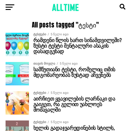
All posts tagged "ტესტი"
ᲢᲔᲡᲢᲔᲑᲘ
5 წელი ago
რამდენი წლის ხართ სინამდვილეში?
ზუსტი ტესტი მენტალური ასაკის
დასადგენად
ᲗᲐᲕᲘᲡ ᲛᲝᲕᲚᲐ
5 წელი ago
სამწუთიანი ტესტი, რომელიც თმის
მდგომარეობას ზუსტად აჩვენებს
ᲢᲔᲡᲢᲔᲑᲘ
5 წელი ago
აირჩიეთ ყვავილების ლარნაკი და
გაიგეთ, რა გელით უახლოეს
მომავალში
ᲢᲔᲡᲢᲔᲑᲘ
5 წელი ago
ხელის გადაჯვარედინების სტილს,