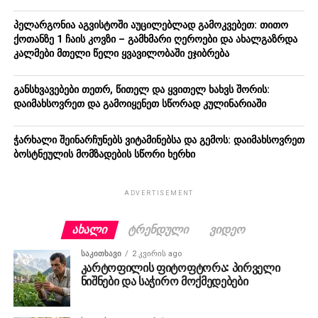
პელარგონია აგვისტოში აუცილებლად გამოკვებეთ: თითო
ქოთანზე 1 ჩაის კოვზი – გამხმარი ღეროები და ახალგაზრდა
კალმები მთელი წელი ყვავილობაში ეჯიბრება
განსხვავებები თეთრ, წითელ და ყვითელ ხახვს შორის:
დაიმახსოვრეთ და გამოიყენეთ სწორად კულინარიაში
ჭარხალი შეინარჩუნებს ვიტამინებსა და გემოს: დაიმახსოვრეთ
ბოსტნეულის მომზადების სწორი ხერხი
ADVERTISEMENT
ᲐᲮᲐᲚᲘ
ᲢᲠᲔᲜᲓᲣᲚᲘ
ᲕᲘᲓᲔᲝ
ᲡᲐᲙᲘᲗᲮᲐᲕᲘ
2 კვირის ago
კარტოფილის ფიტოფტორა: პირველი
ნიშნები და საჭირო მოქმედებები