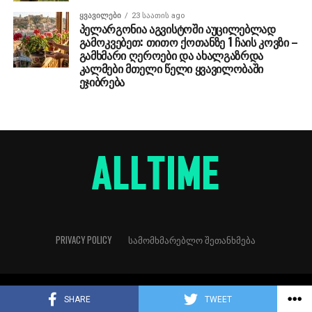
ᲧᲕᲐᲕᲘᲚᲔᲑᲘ
23 საათის ago
პელარგონია აგვისტოში აუცილებლად
გამოკვებეთ: თითო ქოთანზე 1 ჩაის კოვზი –
გამხმარი ღეროები და ახალგაზრდა
კალმები მთელი წელი ყვავილობაში
ეჯიბრება
PRIVACY POLICY
ᲡᲐᲛᲝᲛᲮᲛᲐᲠᲔᲑᲚᲝ ᲨᲔᲗᲐᲜᲮᲛᲔᲑᲐ
Copyright © 2018
SHARE
TWEET