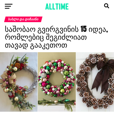
ᲡᲐᲮᲚᲘ ᲓᲐ ᲓᲘᲖᲐᲘᲜᲘ
საშობაო გვირგვინის 15 იდეა,
რომლებიც შეგიძლიათ
თავად გააკეთოთ