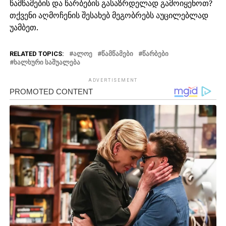
წამწამების და წარბების გასაზრდელად გამოიყენოთ?
თქვენი აღმოჩენის შესახებ მეგობრებს აუცილებლად
უამბეთ.
RELATED TOPICS:
ᲐᲚᲝᲔ
ᲬᲐᲛᲬᲐᲛᲔᲑᲘ
ᲬᲐᲠᲑᲔᲑᲘ
ᲮᲐᲚᲮᲣᲠᲘ ᲡᲐᲨᲣᲐᲚᲔᲑᲐ
ADVERTISEMENT