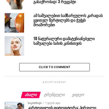
გასაქრობად: 3 რეცეპტი
ამ საშუალებით სამზარეულოს კარადას
ყვითელ წერტილებს და ჭუჭყს
მოაშორებთ
10 ნატურალური დამატენიანებელი
საშუალება სახის კანისთვის
CLICK TO COMMENT
ADVERTISEMENT
ᲐᲮᲐᲚᲘ
ᲢᲠᲔᲜᲓᲣᲚᲘ
ᲕᲘᲓᲔᲝ
ᲡᲐᲙᲘᲗᲮᲐᲕᲘ
1 დღის ago
კარტოფილის ფიტოფტორა: პირველი