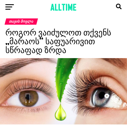
ᲗᲐᲕᲘᲡ ᲛᲝᲕᲚᲐ
როგორ ვაიძულოთ თქვენს
„მარაოს“ საფუარივით
სწრაფად ზრდა