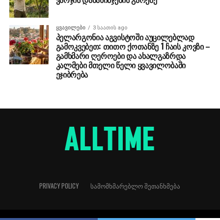
ᲧᲕᲐᲕᲘᲚᲔᲑᲘ
3 საათის ago
პელარგონია აგვისტოში აუცილებლად
გამოკვებეთ: თითო ქოთანზე 1 ჩაის კოვზი –
გამხმარი ღეროები და ახალგაზრდა
კალმები მთელი წელი ყვავილობაში
ეჯიბრება
PRIVACY POLICY
ᲡᲐᲛᲝᲛᲮᲛᲐᲠᲔᲑᲚᲝ ᲨᲔᲗᲐᲜᲮᲛᲔᲑᲐ