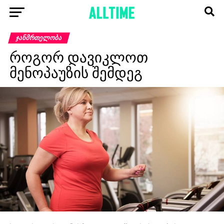
ᲯᲐᲜᲛᲠᲗᲔᲚᲝᲑᲐ
როგორ დავიკლოთ
მენოპაუზის შემდეგ