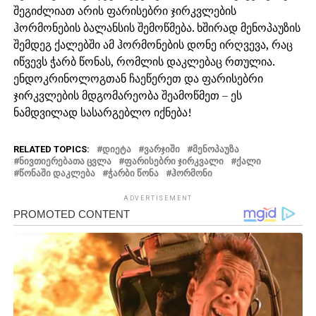
შეგიძლიათ არის ფარისებრი ჯირკვლების
ჰორმონების ბალანსის შემოწმება. ხშირად მენოპაუზის
შემდეგ ქალებში ამ ჰორმონების დონე ირღვევა, რაც
იწვევს ჭარბ წონას, რომლის დაკლებაც რთულია.
ენდოკრინოლოგთან ჩაეწერეთ და ფარისებრი
ჯირკვლების მდგომარეობა შეამოწმეთ – ეს
ნამდვილად სასარგებლო იქნება!
RELATED TOPICS:
ᲓᲘᲔᲢᲐ
ᲕᲐᲠᲯᲘᲨᲘ
ᲛᲔᲜᲝᲞᲐᲣᲖᲐ
ᲜᲘᲕᲗᲘᲔᲠᲔᲑᲐᲗᲐ ᲪᲕᲚᲐ
ᲤᲐᲠᲘᲡᲔᲑᲠᲘ ᲯᲘᲠᲙᲕᲐᲚᲘ
ᲥᲐᲚᲘ
ᲬᲝᲜᲐᲨᲘ ᲓᲐᲙᲚᲔᲑᲐ
ᲭᲐᲠᲑᲘ ᲬᲝᲜᲐ
ᲰᲝᲠᲛᲝᲜᲘ
ADVERTISEMENT