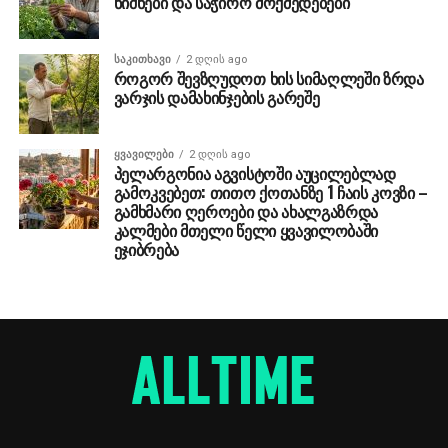
ნიშნები და საჭირო მოქმედებები
ᲡᲐᲙᲘᲗᲮᲐᲕᲘ
2 დღის ago
როგორ შევზღუდოთ ხის სიმაღლეში ზრდა
ვარჯის დამახინჯების გარეშე
ᲧᲕᲐᲕᲘᲚᲔᲑᲘ
2 დღის ago
პელარგონია აგვისტოში აუცილებლად
გამოკვებეთ: თითო ქოთანზე 1 ჩაის კოვზი –
გამხმარი ღეროები და ახალგაზრდა
კალმები მთელი წელი ყვავილობაში
ეჯიბრება