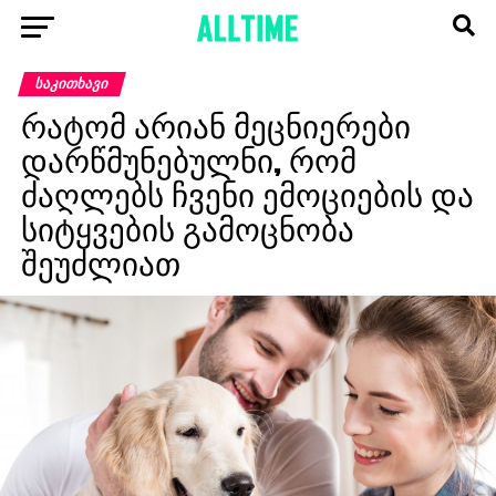
ᲡᲐᲙᲘᲗᲮᲐᲕᲘ
რატომ არიან მეცნიერები
დარწმუნებულნი, რომ
ძაღლებს ჩვენი ემოციების და
სიტყვების გამოცნობა
შეუძლიათ