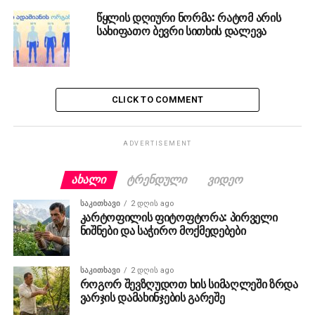
წყლის დღიური ნორმა: რატომ არის
სახიფათო ბევრი სითხის დალევა
CLICK TO COMMENT
ADVERTISEMENT
ᲐᲮᲐᲚᲘ
ᲢᲠᲔᲜᲓᲣᲚᲘ
ᲕᲘᲓᲔᲝ
ᲡᲐᲙᲘᲗᲮᲐᲕᲘ
2 დღის ago
კარტოფილის ფიტოფტორა: პირველი
ნიშნები და საჭირო მოქმედებები
ᲡᲐᲙᲘᲗᲮᲐᲕᲘ
2 დღის ago
როგორ შევზღუდოთ ხის სიმაღლეში ზრდა
ვარჯის დამახინჯების გარეშე