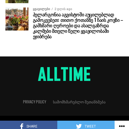
ᲧᲕᲐᲕᲘᲚᲔᲑᲘ
2 დღის ago
პელარგონია აგვისტოში აუცილებლად
გამოკვებეთ: თითო ქოთანზე 1 ჩაის კოვზი –
გამხმარი ღეროები და ახალგაზრდა
კალმები მთელი წელი ყვავილობაში
ეჯიბრება
PRIVACY POLICY
ᲡᲐᲛᲝᲛᲮᲛᲐᲠᲔᲑᲚᲝ ᲨᲔᲗᲐᲜᲮᲛᲔᲑᲐ
Copyright © 2018
SHARE
TWEET