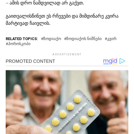
– ამის დრო ნამდვილად არ გაქვთ.
გაითვალისწინეთ ეს რჩევები და მიმდინარე კვირა
მარტივად ჩაივლის.
RELATED TOPICS:
ᲖᲝᲓᲘᲐᲥᲝ
ᲖᲝᲓᲘᲐᲥᲝᲡ ᲜᲘᲨᲜᲔᲑᲘ
ᲙᲕᲘᲠ
ᲰᲝᲠᲝᲡᲙᲝᲞᲘ
ADVERTISEMENT