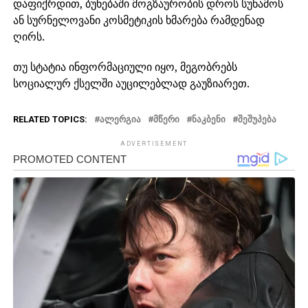
დაფიქრდით, ბუნებაში მოგზაურობის დროს სუნამოს
ან სურნელოვანი კოსმეტიკის ხმარება რამდენად
ღირს.
თუ სტატია ინფორმაციული იყო, მეგობრებს
სოციალურ ქსელში აუცილებლად გაუზიარეთ.
RELATED TOPICS:
ᲐᲚᲔᲠᲒᲘᲐ
ᲛᲬᲔᲠᲘ
ᲜᲐᲙᲑᲔᲜᲘ
ᲨᲔᲨᲣᲞᲔᲑᲐ
ADVERTISEMENT