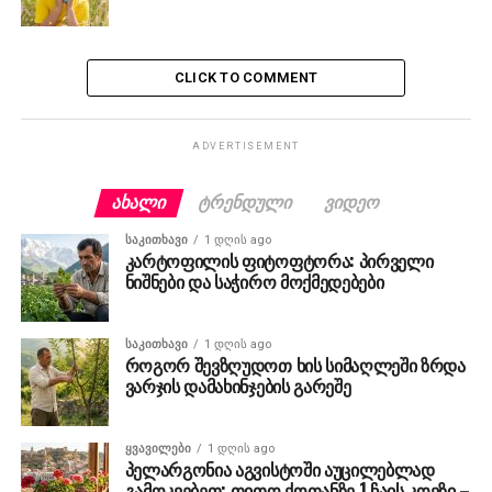
CLICK TO COMMENT
ADVERTISEMENT
ᲐᲮᲐᲚᲘ
ᲢᲠᲔᲜᲓᲣᲚᲘ
ᲕᲘᲓᲔᲝ
ᲡᲐᲙᲘᲗᲮᲐᲕᲘ
1 დღის ago
კარტოფილის ფიტოფტორა: პირველი
ნიშნები და საჭირო მოქმედებები
ᲡᲐᲙᲘᲗᲮᲐᲕᲘ
1 დღის ago
როგორ შევზღუდოთ ხის სიმაღლეში ზრდა
ვარჯის დამახინჯების გარეშე
ᲧᲕᲐᲕᲘᲚᲔᲑᲘ
1 დღის ago
პელარგონია აგვისტოში აუცილებლად
გამოკვებეთ: თითო ქოთანზე 1 ჩაის კოვზი –