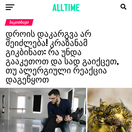
ᲡᲐᲙᲘᲗᲮᲐᲕᲘ
დროის დაკარგვა არ
შეიძლება! კრაზანამ
გიკბინათ: რა უნდა
გააკეთოთ და სად გაიქცეთ,
თუ ალერგიული რეაქცია
დაგეწყოთ