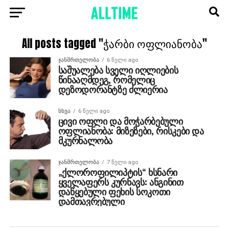
All posts tagged "ჭარბი ოფლიანობა"
ᲯᲐᲜᲛᲠᲗᲔᲚᲝᲑᲐ
6 წელი ago
საშუალება სველი იღლიების
წინააღმდეგ, რომელიც
დეზოდორანტზე ძლიერია
ᲡᲮᲕᲐ
6 წელი ago
ცივი ოფლი და მოჭარბებული
ოფლიანობა: მიზეზები, რისკები და
მკურნალობა
ᲯᲐᲜᲛᲠᲗᲔᲚᲝᲑᲐ
7 წელი ago
„ქლოროფილიპტის“ ხსნარი
ყველაფერს კურნავს: ანგინით
დაწყებული ფეხის სოკოთი
დამთავრებული