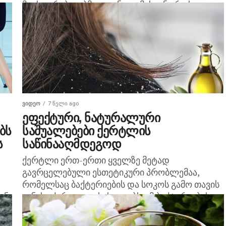
მაცხოვრებლებმა იციან: თუ მისგან ერთხელ
გათავისუფლდით, დარწმუნებული ვერ...
ᲕᲘᲓᲔᲝ
7 წელი ago
ეფექტური, ნატურალური
ბს
საშუალებები ქერტლის
ს
საწინააღმდეგოდ
ქერტლი ერთ-ერთი ყველზე მეტად
გავრცელებული ესთეტიკური პრობლემაა,
რომელსაც ბაქტერიების და სოკოს გამო თავის
ან
კანის აქერცვლა ახასიათებს. ამ ბაქტერიების
ლს
გავრცელებას შამპუნის ყოველდღიური ან
ჭარბი რაოდენობით გამოყენება იწვევს,...