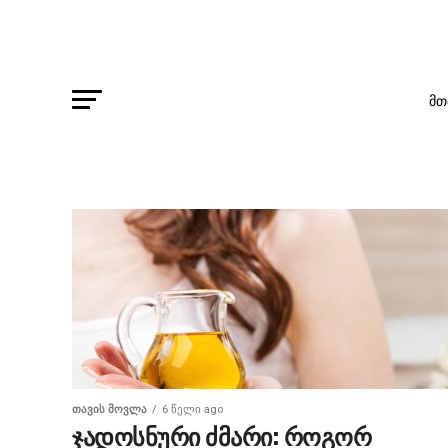
ᲛᲗ
ᲗᲐᲕᲘᲡ ᲛᲝᲕᲚᲐ
6 წელი ago
ჯადოსნური ძმარი: როგორ