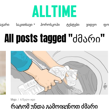
ᲐᲕᲐᲠᲘ
ᲡᲐᲙᲘᲗᲮᲐᲕᲘ
ᲰᲝᲠᲝᲡᲙᲝᲞᲘ
ᲢᲔᲡᲢᲔᲑᲘ
ᲕᲘᲓᲔᲝ
ᲤᲝ
All posts tagged "ძმარი"
ᲡᲮᲕᲐ
6 წელი ago
რატომ უნდა გამოიყენოთ ძმარი