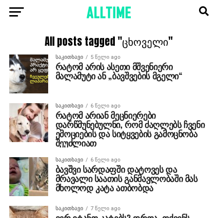
All posts tagged "ცხოველი"
ᲡᲐᲙᲘᲗᲮᲐᲕᲘ
5 წელი ago
რატომ არის ასეთი მშვენიერი
მალამუტი ან „ბავშვების მგელი“
ᲡᲐᲙᲘᲗᲮᲐᲕᲘ
6 წელი ago
რატომ არიან მეცნიერები
დარწმუნებულნი, რომ ძაღლებს ჩვენი
ემოციების და სიტყვების გამოცნობა
შეუძლიათ
ᲡᲐᲙᲘᲗᲮᲐᲕᲘ
6 წელი ago
ბავშვი სარდაფში დატოვეს და
მრავალი საათის განმავლობაში მას
მხოლოდ კატა ათბობდა
ᲡᲐᲙᲘᲗᲮᲐᲕᲘ
7 წელი ago
ვერ იტანთ კატებს? დროა, თქვენს