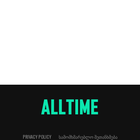
PRIVACY POLICY
ᲡᲐᲛᲝᲛᲮᲛᲐᲠᲔᲑᲚᲝ ᲨᲔᲗᲐᲜᲮᲛᲔᲑᲐ