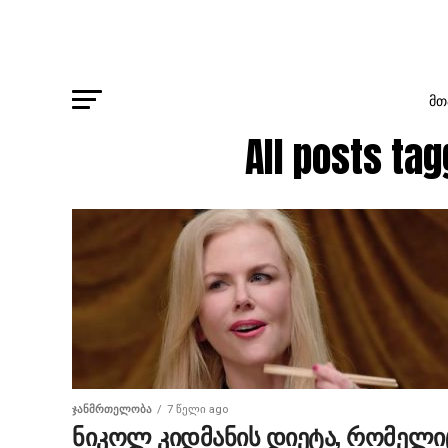
ᲛᲗ
All posts 
ᲯᲐᲜᲛᲠᲗᲔᲚᲝᲑᲐ
7 წელი ago
ნიკოლ კიდმანის დიეტა, რომელი