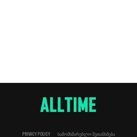
PRIVACY POLICY
ᲡᲐᲛᲝᲛᲮᲛᲐᲠᲔᲑᲚᲝ ᲨᲔᲗᲐᲜᲮᲛᲔᲑᲐ