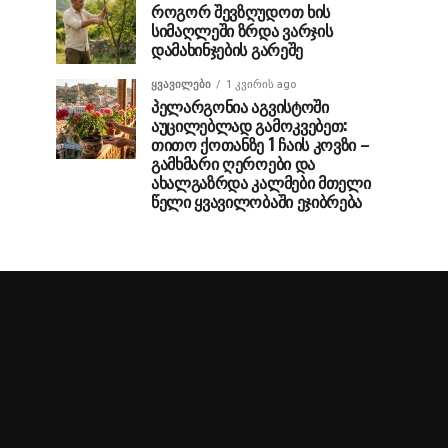
როგორ შევზღუდოთ ხის
სიმაღლეში ზრდა ვარჯის
დამახინჯების გარეშე
ᲧᲕᲐᲕᲘᲚᲔᲑᲘ
1 კვირის ago
პელარგონია აგვისტოში
აუცილებლად გამოკვებეთ:
თითო ქოთანზე 1 ჩაის კოვზი –
გამხმარი ღეროები და
ახალგაზრდა კალმები მთელი
წელი ყვავილობაში ეჯიბრება