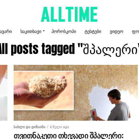
ᲐᲕᲐᲠᲘ
ᲡᲐᲙᲘᲗᲮᲐᲕᲘ
ᲰᲝᲠᲝᲡᲙᲝᲞᲘ
ᲢᲔᲡᲢᲔᲑᲘ
ᲕᲘᲓᲔᲝ
ᲤᲝ
All posts tagged "შპალერი
ᲡᲐᲮᲚᲘ ᲓᲐ ᲓᲘᲖᲐᲘᲜᲘ
6 წელი ago
თვითნაკეთი თხევადი შპალერი: