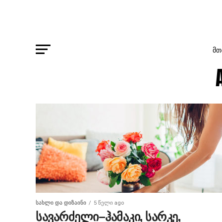
ᲛᲗ
ᲡᲐᲮᲚᲘ ᲓᲐ ᲓᲘᲖᲐᲘᲜᲘ
5 წელი ago
სავარძელი–ჰამაკი, სარკე,