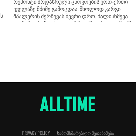
რემონტი ზრდასრული ცხოვრების ერთ-ერთი
ყველაზე მძიმე გამოცდაა. მხოლოდ კარგი
ლს
შპალერის შერჩევას ბევრი დრო, ძალისხმევა
და ნერვები მიაქვს. თუ არჩევანს უცხო ადამიანს,
მაგალითად დიზაინერს, ანდობთ, როგორც ეს...
PRIVACY POLICY
ᲡᲐᲛᲝᲛᲮᲛᲐᲠᲔᲑᲚᲝ ᲨᲔᲗᲐᲜᲮᲛᲔᲑᲐ