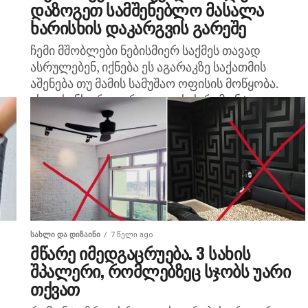
დაზოგეთ სამშენებლო მასალა
ხარისხის დაკარგვის გარეშე
ჩემი მშობლები ნებისმიერ საქმეს თავად
ასრულებენ, იქნება ეს აგარაკზე საქათმის
აშენება თუ მამის სამუშაო ოფისის მოწყობა.
ახლახანს ერთ–ერთი ოთახის რემონტი
ეს
დაასრულეს. როცა დედას ვკითხე, სად იყიდეს...
ᲡᲐᲮᲚᲘ ᲓᲐ ᲓᲘᲖᲐᲘᲜᲘ
7 წელი ago
მწარე იმედგაცრუება. 3 სახის
შპალერი, რომლებზეც სჯობს უარი
თქვათ