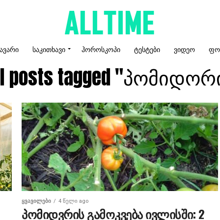
ᲐᲕᲐᲠᲘ
ᲡᲐᲙᲘᲗᲮᲐᲕᲘ
ᲰᲝᲠᲝᲡᲙᲝᲞᲘ
ᲢᲔᲡᲢᲔᲑᲘ
ᲕᲘᲓᲔᲝ
ᲤᲝ
ll posts tagged "პომიდორ
ᲧᲕᲐᲕᲘᲚᲔᲑᲘ
4 წელი ago
პომიდვრის გამოკვება ივლისში: 2