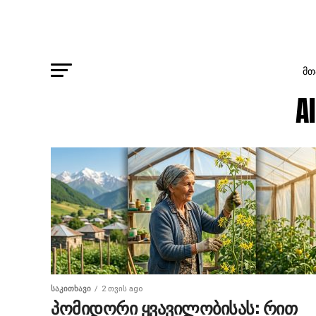
ᲛᲗ
A
ᲡᲐᲙᲘᲗᲮᲐᲕᲘ
2 თვის ago
პომიდორი ყვავილობისას: რით