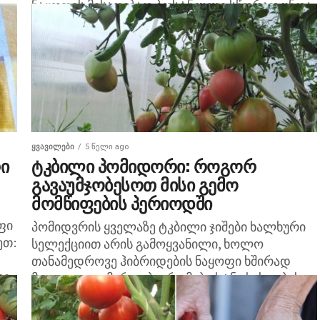
ნაყოფის მისაღებად ბოსტნეული სწორად უნდა
გადაჭრათ. Alltime.ge–ს რედაქცია...
ᲧᲕᲐᲕᲘᲚᲔᲑᲘ
5 წელი ago
ი
ტკბილი პომიდორი: როგორ
გავაუმჯობესოთ მისი გემო
მომწიფების პერიოდში
ფი
პომიდვრის ყველაზე ტკბილი ჯიშები ხალხური
ეთ:
სელექციით არის გამოყვანილი, ხოლო
თანამედროვე ჰიბრიდების ნაყოფი ხშირად
ლი
მჟავე და უგემურია. ბევრი მებოსტნე სახეობის
არჩევისას აქცენტს ნაადრევი და მსხვილი
ნაყოფის ჯიშებზე...