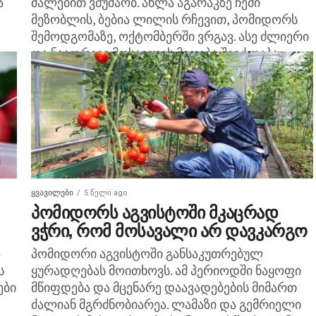
ა
ძალებით ვმუშაობ. ახლა აგარაკზე ჩემი
მეზობლის, ბებია ლილის რჩევით, პომიდორს
შემოდგომაზე, ოქტომბერში ვრგავ. ასე ძლიერი
და ნაადრევი მოსავლის მიღება შეიძლება.
სცადეთ, ნამდვილად მეგაეფექტური...
ᲧᲕᲐᲕᲘᲚᲔᲑᲘ
5 წელი ago
პომიდორს აგვისტოში მკაცრად
ვჭრი, რომ მოსავალი არ დავკარგო
ა
პომიდორი აგვისტოში განსაკუთრებულ
ს
ყურადღებას მოითხოვს. ამ პერიოდში ნაყოფი
ები
მწიფდება და მცენარე დაავადებების მიმართ
ძალიან მგრძნობიარეა. ლამაზი და გემრიელი