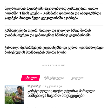
პელარგონია აგვისტოში აუცილებლად გამოკვებეთ: თითო
ქოთანზე 1 ჩაის კოვზი – გამხმარი ღეროები და ახალგაზრდა
კალმები მთელი წელი ყვავილობაში ეჯიბრება
განსხვავებები თეთრ, წითელ და ყვითელ ხახვს შორის:
დაიმახსოვრეთ და გამოიყენეთ სწორად კულინარიაში
ჭარხალი შეინარჩუნებს ვიტამინებსა და გემოს: დაიმახსოვრეთ
ბოსტნეულის მომზადების სწორი ხერხი
ADVERTISEMENT
ᲐᲮᲐᲚᲘ
ᲢᲠᲔᲜᲓᲣᲚᲘ
ᲕᲘᲓᲔᲝ
ᲡᲐᲙᲘᲗᲮᲐᲕᲘ
2 კვირის ago
კარტოფილის ფიტოფტორა: პირველი
ნიშნები და საჭირო მოქმედებები