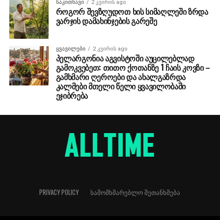
ᲡᲐᲙᲘᲗᲮᲐᲕᲘ
2 კვირის ago
როგორ შევზღუდოთ ხის სიმაღლეში ზრდა
ვარჯის დამახინჯების გარეშე
ᲧᲕᲐᲕᲘᲚᲔᲑᲘ
2 კვირის ago
პელარგონია აგვისტოში აუცილებლად
გამოკვებეთ: თითო ქოთანზე 1 ჩაის კოვზი –
გამხმარი ღეროები და ახალგაზრდა
კალმები მთელი წელი ყვავილობაში
ეჯიბრება
PRIVACY POLICY
ᲡᲐᲛᲝᲛᲮᲛᲐᲠᲔᲑᲚᲝ ᲨᲔᲗᲐᲜᲮᲛᲔᲑᲐ