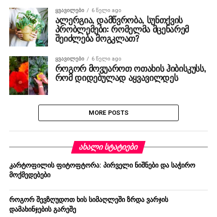
ᲧᲕᲐᲕᲘᲚᲔᲑᲘ
6 წელი ago
ალერგია, დამწვრობა, სუნთქვის
პრობლემები: რომელმა მცენარემ
შეიძლება მოგკლათ?
ᲧᲕᲐᲕᲘᲚᲔᲑᲘ
6 წელი ago
როგორ მოვუაროთ ოთახის ჰიბისკუსს,
რომ დიდებულად აყვავილდეს
MORE POSTS
ᲐᲮᲐᲚᲘ ᲡᲢᲐᲢᲘᲔᲑᲘ
კარტოფილის ფიტოფტორა: პირველი ნიშნები და საჭირო
მოქმედებები
როგორ შევზღუდოთ ხის სიმაღლეში ზრდა ვარჯის
დამახინჯების გარეშე