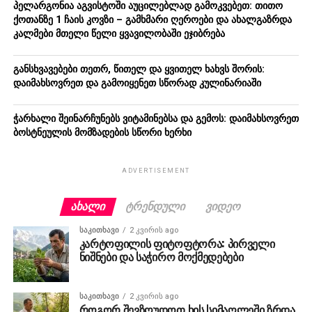
პელარგონია აგვისტოში აუცილებლად გამოკვებეთ: თითო
ქოთანზე 1 ჩაის კოვზი – გამხმარი ღეროები და ახალგაზრდა
კალმები მთელი წელი ყვავილობაში ეჯიბრება
განსხვავებები თეთრ, წითელ და ყვითელ ხახვს შორის:
დაიმახსოვრეთ და გამოიყენეთ სწორად კულინარიაში
ჭარხალი შეინარჩუნებს ვიტამინებსა და გემოს: დაიმახსოვრეთ
ბოსტნეულის მომზადების სწორი ხერხი
ADVERTISEMENT
ᲐᲮᲐᲚᲘ
ᲢᲠᲔᲜᲓᲣᲚᲘ
ᲕᲘᲓᲔᲝ
ᲡᲐᲙᲘᲗᲮᲐᲕᲘ
2 კვირის ago
კარტოფილის ფიტოფტორა: პირველი
ნიშნები და საჭირო მოქმედებები
ᲡᲐᲙᲘᲗᲮᲐᲕᲘ
2 კვირის ago
როგორ შევზღუდოთ ხის სიმაღლეში ზრდა