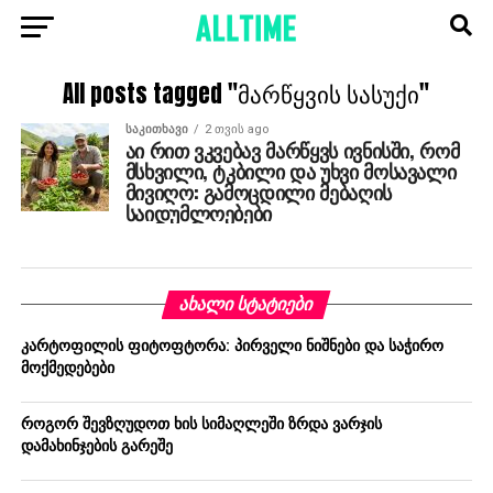
All posts tagged "მარწყვის სასუქი"
ᲡᲐᲙᲘᲗᲮᲐᲕᲘ
2 თვის ago
აი რით ვკვებავ მარწყვს ივნისში, რომ
მსხვილი, ტკბილი და უხვი მოსავალი
მივიღო: გამოცდილი მებაღის
საიდუმლოებები
ᲐᲮᲐᲚᲘ ᲡᲢᲐᲢᲘᲔᲑᲘ
კარტოფილის ფიტოფტორა: პირველი ნიშნები და საჭირო
მოქმედებები
როგორ შევზღუდოთ ხის სიმაღლეში ზრდა ვარჯის
დამახინჯების გარეშე