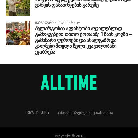
ვარჯის დამახინჯების გარეშე
ᲧᲕᲐᲕᲘᲚᲔᲑᲘ
2 კვირის ago
პელარგონია აგვისტოში აუცილებლად
გამოკვებეთ: თითო ქოთანზე 1 ჩაის კოვზი –
გამხმარი ღეროები და ახალგაზრდა
კალმები მთელი წელი ყვავილობაში
ეჯიბრება
PRIVACY POLICY
ᲡᲐᲛᲝᲛᲮᲛᲐᲠᲔᲑᲚᲝ ᲨᲔᲗᲐᲜᲮᲛᲔᲑᲐ
Copyright © 2018