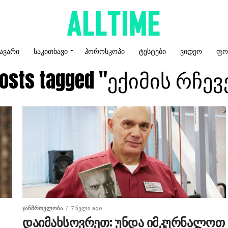
ᲐᲕᲐᲠᲘ
ᲡᲐᲙᲘᲗᲮᲐᲕᲘ
ᲰᲝᲠᲝᲡᲙᲝᲞᲘ
ᲢᲔᲡᲢᲔᲑᲘ
ᲕᲘᲓᲔᲝ
ᲤᲝ
 posts tagged "ექიმის რჩევ
ᲯᲐᲜᲛᲠᲗᲔᲚᲝᲑᲐ
7 წელი ago
დაიმახსოვრეთ: უნდა იმკურნალოთ