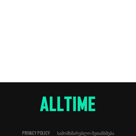
PRIVACY POLICY
ᲡᲐᲛᲝᲛᲮᲛᲐᲠᲔᲑᲚᲝ ᲨᲔᲗᲐᲜᲮᲛᲔᲑᲐ