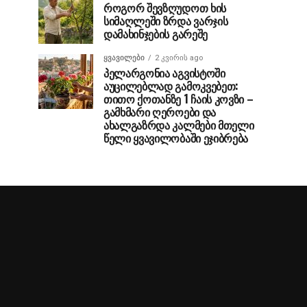
როგორ შევზღუდოთ ხის
სიმაღლეში ზრდა ვარჯის
დამახინჯების გარეშე
ᲧᲕᲐᲕᲘᲚᲔᲑᲘ
2 კვირის ago
პელარგონია აგვისტოში
აუცილებლად გამოკვებეთ:
თითო ქოთანზე 1 ჩაის კოვზი –
გამხმარი ღეროები და
ახალგაზრდა კალმები მთელი
წელი ყვავილობაში ეჯიბრება