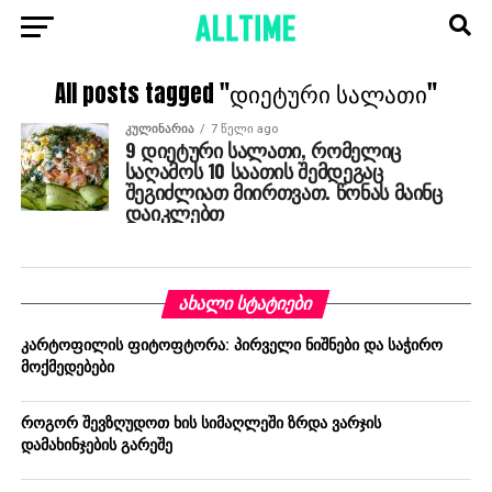
All posts tagged "დიეტური სალათი"
ᲙᲣᲚᲘᲜᲐᲠᲘᲐ
7 წელი ago
9 დიეტური სალათი, რომელიც
საღამოს 10 საათის შემდეგაც
შეგიძლიათ მიირთვათ. წონას მაინც
დაიკლებთ
ᲐᲮᲐᲚᲘ ᲡᲢᲐᲢᲘᲔᲑᲘ
კარტოფილის ფიტოფტორა: პირველი ნიშნები და საჭირო
მოქმედებები
როგორ შევზღუდოთ ხის სიმაღლეში ზრდა ვარჯის
დამახინჯების გარეშე