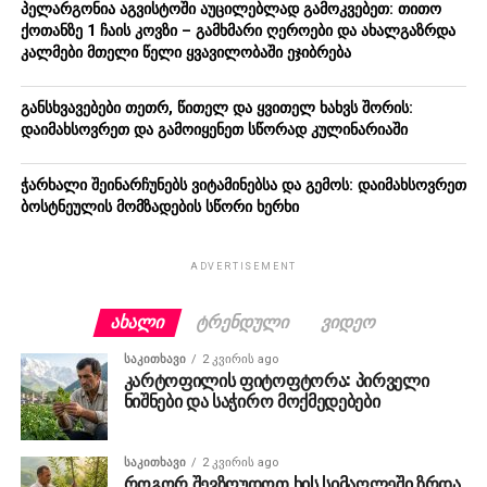
პელარგონია აგვისტოში აუცილებლად გამოკვებეთ: თითო
ქოთანზე 1 ჩაის კოვზი – გამხმარი ღეროები და ახალგაზრდა
კალმები მთელი წელი ყვავილობაში ეჯიბრება
განსხვავებები თეთრ, წითელ და ყვითელ ხახვს შორის:
დაიმახსოვრეთ და გამოიყენეთ სწორად კულინარიაში
ჭარხალი შეინარჩუნებს ვიტამინებსა და გემოს: დაიმახსოვრეთ
ბოსტნეულის მომზადების სწორი ხერხი
ADVERTISEMENT
ᲐᲮᲐᲚᲘ
ᲢᲠᲔᲜᲓᲣᲚᲘ
ᲕᲘᲓᲔᲝ
ᲡᲐᲙᲘᲗᲮᲐᲕᲘ
2 კვირის ago
კარტოფილის ფიტოფტორა: პირველი
ნიშნები და საჭირო მოქმედებები
ᲡᲐᲙᲘᲗᲮᲐᲕᲘ
2 კვირის ago
როგორ შევზღუდოთ ხის სიმაღლეში ზრდა