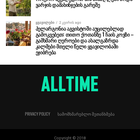
ვარჯის დამახინჯების გარეშე
ᲧᲕᲐᲕᲘᲚᲔᲑᲘ
2 კვირის ago
პელარგონია აგვისტოში აუცილებლად
გამოკვებეთ: თითო ქოთანზე 1 ჩაის კოვზი –
გამხმარი ღეროები და ახალგაზრდა
კალმები მთელი წელი ყვავილობაში
ეჯიბრება
PRIVACY POLICY
ᲡᲐᲛᲝᲛᲮᲛᲐᲠᲔᲑᲚᲝ ᲨᲔᲗᲐᲜᲮᲛᲔᲑᲐ
Copyright © 2018