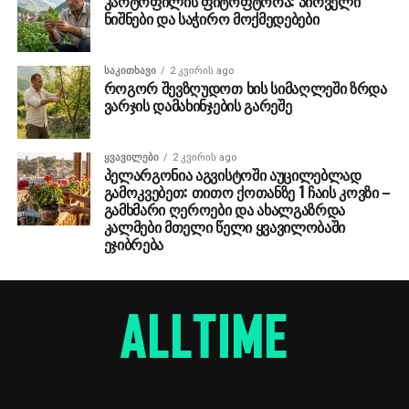
კარტოფილის ფიტოფტორა: პირველი
ნიშნები და საჭირო მოქმედებები
ᲡᲐᲙᲘᲗᲮᲐᲕᲘ
2 კვირის ago
როგორ შევზღუდოთ ხის სიმაღლეში ზრდა
ვარჯის დამახინჯების გარეშე
ᲧᲕᲐᲕᲘᲚᲔᲑᲘ
2 კვირის ago
პელარგონია აგვისტოში აუცილებლად
გამოკვებეთ: თითო ქოთანზე 1 ჩაის კოვზი –
გამხმარი ღეროები და ახალგაზრდა
კალმები მთელი წელი ყვავილობაში
ეჯიბრება