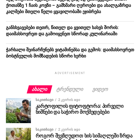
ქოთანზე 1 ჩაის კოვზი – გამხმარი ღეროები და ახალგაზრდა
კალმები მთელი წელი ყვავილობაში ეჯიბრება
განსხვავებები თეთრ, წითელ და ყვითელ ხახვს შორის:
დაიმახსოვრეთ და გამოიყენეთ სწორად კულინარიაში
ჭარხალი შეინარჩუნებს ვიტამინებსა და გემოს: დაიმახსოვრეთ
ბოსტნეულის მომზადების სწორი ხერხი
ADVERTISEMENT
ᲐᲮᲐᲚᲘ
ᲢᲠᲔᲜᲓᲣᲚᲘ
ᲕᲘᲓᲔᲝ
ᲡᲐᲙᲘᲗᲮᲐᲕᲘ
2 კვირის ago
კარტოფილის ფიტოფტორა: პირველი
ნიშნები და საჭირო მოქმედებები
ᲡᲐᲙᲘᲗᲮᲐᲕᲘ
2 კვირის ago
როგორ შევზღუდოთ ხის სიმაღლეში ზრდა