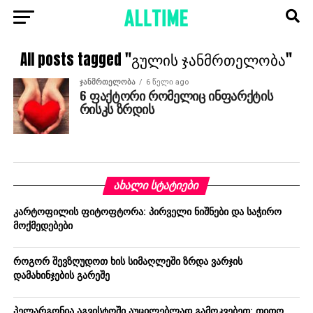
All posts tagged "გულის ჯანმრთელობა"
ᲯᲐᲜᲛᲠᲗᲔᲚᲝᲑᲐ
6 წელი ago
6 ფაქტორი რომელიც ინფარქტის
რისკს ზრდის
ᲐᲮᲐᲚᲘ ᲡᲢᲐᲢᲘᲔᲑᲘ
კარტოფილის ფიტოფტორა: პირველი ნიშნები და საჭირო
მოქმედებები
როგორ შევზღუდოთ ხის სიმაღლეში ზრდა ვარჯის
დამახინჯების გარეშე
პელარგონია აგვისტოში აუცილებლად გამოკვებეთ: თითო