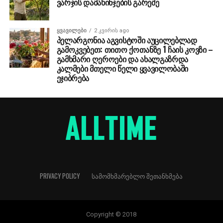
ვარჯის დამახინჯების გარეშე
ᲧᲕᲐᲕᲘᲚᲔᲑᲘ
2 კვირის ago
პელარგონია აგვისტოში აუცილებლად
გამოკვებეთ: თითო ქოთანზე 1 ჩაის კოვზი –
გამხმარი ღეროები და ახალგაზრდა
კალმები მთელი წელი ყვავილობაში
ეჯიბრება
PRIVACY POLICY
ᲡᲐᲛᲝᲛᲮᲛᲐᲠᲔᲑᲚᲝ ᲨᲔᲗᲐᲜᲮᲛᲔᲑᲐ
Copyright © 2018