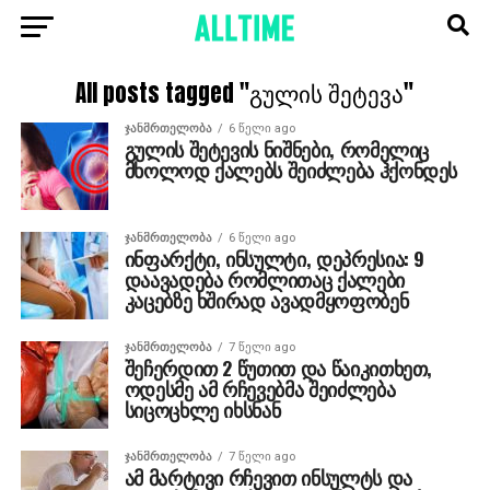
All posts tagged "გულის შეტევა"
ᲯᲐᲜᲛᲠᲗᲔᲚᲝᲑᲐ
6 წელი ago
გულის შეტევის ნიშნები, რომელიც
მხოლოდ ქალებს შეიძლება ჰქონდეს
ᲯᲐᲜᲛᲠᲗᲔᲚᲝᲑᲐ
6 წელი ago
ინფარქტი, ინსულტი, დეპრესია: 9
დაავადება რომლითაც ქალები
კაცებზე ხშირად ავადმყოფობენ
ᲯᲐᲜᲛᲠᲗᲔᲚᲝᲑᲐ
7 წელი ago
შეჩერდით 2 წუთით და წაიკითხეთ,
ოდესმე ამ რჩევებმა შეიძლება
სიცოცხლე იხსნან
ᲯᲐᲜᲛᲠᲗᲔᲚᲝᲑᲐ
7 წელი ago
ამ მარტივი რჩევით ინსულტს და