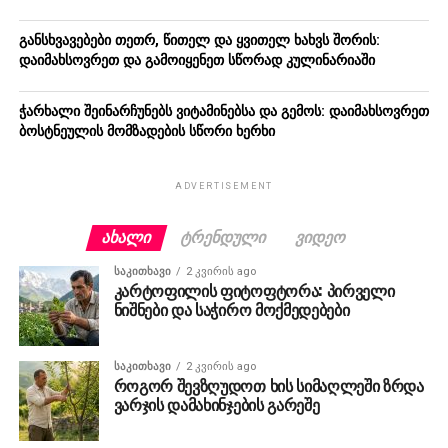
განსხვავებები თეთრ, წითელ და ყვითელ ხახვს შორის:
დაიმახსოვრეთ და გამოიყენეთ სწორად კულინარიაში
ჭარხალი შეინარჩუნებს ვიტამინებსა და გემოს: დაიმახსოვრეთ
ბოსტნეულის მომზადების სწორი ხერხი
ADVERTISEMENT
ᲐᲮᲐᲚᲘ
ᲢᲠᲔᲜᲓᲣᲚᲘ
ᲕᲘᲓᲔᲝ
ᲡᲐᲙᲘᲗᲮᲐᲕᲘ
2 კვირის ago
კარტოფილის ფიტოფტორა: პირველი
ნიშნები და საჭირო მოქმედებები
ᲡᲐᲙᲘᲗᲮᲐᲕᲘ
2 კვირის ago
როგორ შევზღუდოთ ხის სიმაღლეში ზრდა
ვარჯის დამახინჯების გარეშე