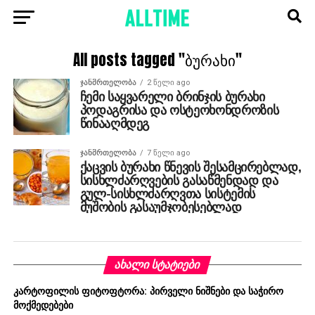
All posts tagged "ბურახი"
ᲯᲐᲜᲛᲠᲗᲔᲚᲝᲑᲐ
2 წელი ago
ჩემი საყვარელი ბრინჯის ბურახი
პოდაგრისა და ოსტეოხონდროზის
წინააღმდეგ
ᲯᲐᲜᲛᲠᲗᲔᲚᲝᲑᲐ
7 წელი ago
ქაცვის ბურახი წნევის შესამცირებლად,
სისხლძარღვების გასაწმენდად და
გულ-სისხლძარღვთა სისტემის
მუშობის გასაუმჯობესებლად
ᲐᲮᲐᲚᲘ ᲡᲢᲐᲢᲘᲔᲑᲘ
კარტოფილის ფიტოფტორა: პირველი ნიშნები და საჭირო
მოქმედებები