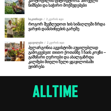
კარტოფილის ფიტოფტორა: პირველი
ნიშნები და საჭირო მოქმედებები
ᲡᲐᲙᲘᲗᲮᲐᲕᲘ
2 კვირის ago
როგორ შევზღუდოთ ხის სიმაღლეში ზრდა
ვარჯის დამახინჯების გარეშე
ᲧᲕᲐᲕᲘᲚᲔᲑᲘ
2 კვირის ago
პელარგონია აგვისტოში აუცილებლად
გამოკვებეთ: თითო ქოთანზე 1 ჩაის კოვზი –
გამხმარი ღეროები და ახალგაზრდა
კალმები მთელი წელი ყვავილობაში
ეჯიბრება