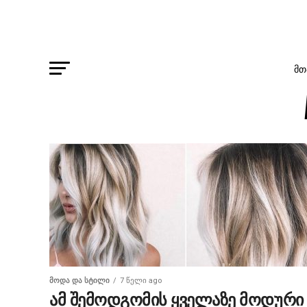
ᲛᲗ
ᲛᲝᲓᲐ ᲓᲐ ᲡᲢᲘᲚᲘ
7 წელი ago
ამ შემოდგომის ყველაზე მოდური