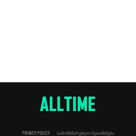
PRIVACY POLICY
ᲡᲐᲛᲝᲛᲮᲛᲐᲠᲔᲑᲚᲝ ᲨᲔᲗᲐᲜᲮᲛᲔᲑᲐ