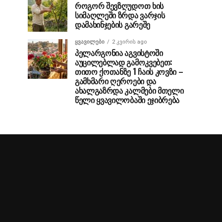
როგორ შევზღუდოთ ხის
სიმაღლეში ზრდა ვარჯის
დამახინჯების გარეშე
ᲧᲕᲐᲕᲘᲚᲔᲑᲘ
2 კვირის ago
პელარგონია აგვისტოში
აუცილებლად გამოკვებეთ:
თითო ქოთანზე 1 ჩაის კოვზი –
გამხმარი ღეროები და
ახალგაზრდა კალმები მთელი
წელი ყვავილობაში ეჯიბრება