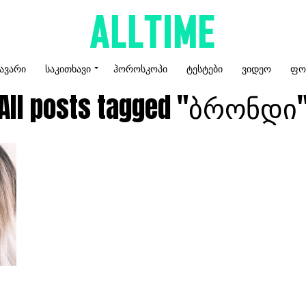
ᲐᲕᲐᲠᲘ
ᲡᲐᲙᲘᲗᲮᲐᲕᲘ
ᲰᲝᲠᲝᲡᲙᲝᲞᲘ
ᲢᲔᲡᲢᲔᲑᲘ
ᲕᲘᲓᲔᲝ
ᲤᲝ
All posts tagged "ბრონდი