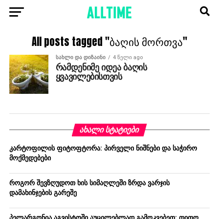
All posts tagged "ბაღის მორთვა"
ᲡᲐᲮᲚᲘ ᲓᲐ ᲓᲘᲖᲐᲘᲜᲘ
4 წელი ago
რამდენიმე იდეა ბაღის
ყვავილებისთვის
ᲐᲮᲐᲚᲘ ᲡᲢᲐᲢᲘᲔᲑᲘ
კარტოფილის ფიტოფტორა: პირველი ნიშნები და საჭირო
მოქმედებები
როგორ შევზღუდოთ ხის სიმაღლეში ზრდა ვარჯის
დამახინჯების გარეშე
პელარგონია აგვისტოში აუცილებლად გამოკვებეთ: თითო