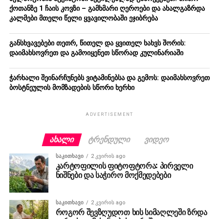
ქოთანზე 1 ჩაის კოვზი – გამხმარი ღეროები და ახალგაზრდა
კალმები მთელი წელი ყვავილობაში ეჯიბრება
განსხვავებები თეთრ, წითელ და ყვითელ ხახვს შორის:
დაიმახსოვრეთ და გამოიყენეთ სწორად კულინარიაში
ჭარხალი შეინარჩუნებს ვიტამინებსა და გემოს: დაიმახსოვრეთ
ბოსტნეულის მომზადების სწორი ხერხი
ADVERTISEMENT
ᲐᲮᲐᲚᲘ
ᲢᲠᲔᲜᲓᲣᲚᲘ
ᲕᲘᲓᲔᲝ
ᲡᲐᲙᲘᲗᲮᲐᲕᲘ
2 კვირის ago
კარტოფილის ფიტოფტორა: პირველი
ნიშნები და საჭირო მოქმედებები
ᲡᲐᲙᲘᲗᲮᲐᲕᲘ
2 კვირის ago
როგორ შევზღუდოთ ხის სიმაღლეში ზრდა