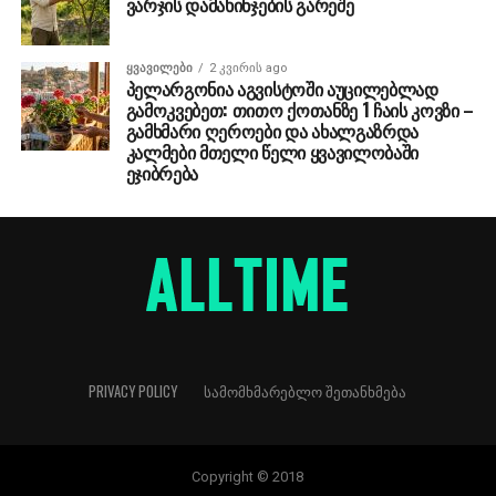
ვარჯის დამახინჯების გარეშე
ᲧᲕᲐᲕᲘᲚᲔᲑᲘ
2 კვირის ago
პელარგონია აგვისტოში აუცილებლად
გამოკვებეთ: თითო ქოთანზე 1 ჩაის კოვზი –
გამხმარი ღეროები და ახალგაზრდა
კალმები მთელი წელი ყვავილობაში
ეჯიბრება
PRIVACY POLICY
ᲡᲐᲛᲝᲛᲮᲛᲐᲠᲔᲑᲚᲝ ᲨᲔᲗᲐᲜᲮᲛᲔᲑᲐ
Copyright © 2018