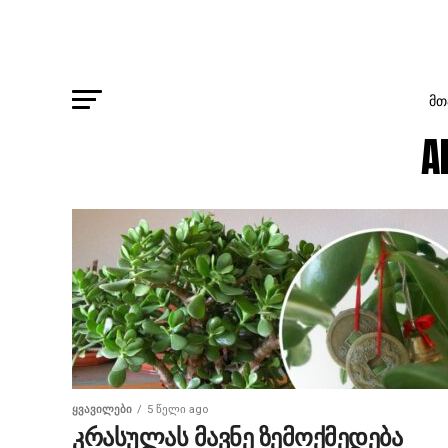
ᲛᲗ
A
ᲧᲕᲐᲕᲘᲚᲔᲑᲘ
5 წელი ago
კრასულას მავნე ზემოქმედება