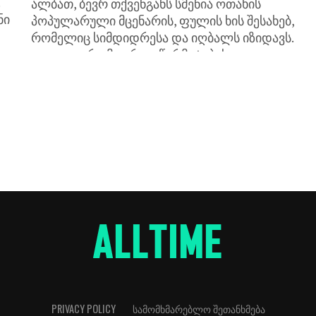
!
ალბათ, ბევრ თქვენგანს სმენია ოთახის
ნი
პოპულარული მცენარის, ფულის ხის შესახებ,
რომელიც სიმდიდრესა და იღბალს იზიდავს.
იცოდით, რომ გარდა წარმატებისა და
მატერიალური კეთილდღეობის მოხვეჭისა, ის
სამკურნალო თვისებებითაც...
PRIVACY POLICY
ᲡᲐᲛᲝᲛᲮᲛᲐᲠᲔᲑᲚᲝ ᲨᲔᲗᲐᲜᲮᲛᲔᲑᲐ