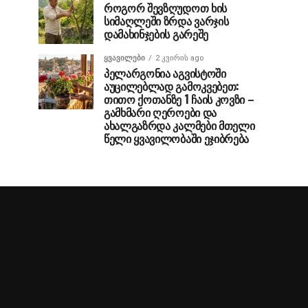
როგორ შევზღუდოთ ხის
სიმაღლეში ზრდა ვარჯის
დამახინჯების გარეშე
ᲧᲕᲐᲕᲘᲚᲔᲑᲘ
2 კვირის ago
პელარგონია აგვისტოში
აუცილებლად გამოკვებეთ:
თითო ქოთანზე 1 ჩაის კოვზი –
გამხმარი ღეროები და
ახალგაზრდა კალმები მთელი
წელი ყვავილობაში ეჯიბრება