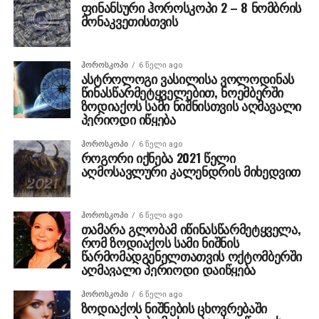
ფინანსური ჰოროსკოპი 2 – 8 ნომბრის
მონაკვეთისთვის
ᲰᲝᲠᲝᲡᲙᲝᲞᲘ
6 წელი ago
ასტროლოგი ვასილისა ვოლოდინას
წინასწარმეტყველებით, ნოემბერში
ზოდიაქოს სამი ნიშნისთვის აღმავალი
პერიოდი იწყება
ᲰᲝᲠᲝᲡᲙᲝᲞᲘ
6 წელი ago
როგორი იქნება 2021 წელი
აღმოსავლური კალენდრის მიხედვით
ᲰᲝᲠᲝᲡᲙᲝᲞᲘ
6 წელი ago
თამარა გლობამ იწინასწარმეტყველა,
რომ ზოდიაქოს სამი ნიშნის
წარმომადგენელთათვის ოქტომბერში
აღმავალი პერიოდი დაიწყება
ᲰᲝᲠᲝᲡᲙᲝᲞᲘ
6 წელი ago
ზოდიაქოს ნიშნების ცხოვრებაში