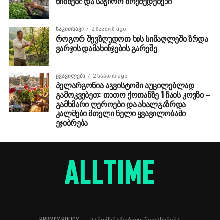
ნიშნები და საჭირო მოქმედებები
ᲡᲐᲙᲘᲗᲮᲐᲕᲘ
2 საათის ago
როგორ შევზღუდოთ ხის სიმაღლეში ზრდა
ვარჯის დამახინჯების გარეშე
ᲧᲕᲐᲕᲘᲚᲔᲑᲘ
2 საათის ago
პელარგონია აგვისტოში აუცილებლად
გამოკვებეთ: თითო ქოთანზე 1 ჩაის კოვზი –
გამხმარი ღეროები და ახალგაზრდა
კალმები მთელი წელი ყვავილობაში
ეჯიბრება
PRIVACY POLICY
ᲡᲐᲛᲝᲛᲮᲛᲐᲠᲔᲑᲚᲝ ᲨᲔᲗᲐᲜᲮᲛᲔᲑᲐ