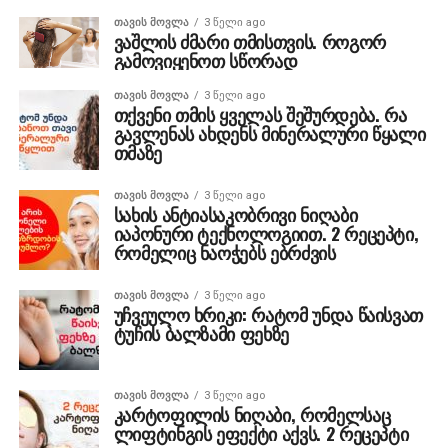
ᲗᲐᲕᲘᲡ ᲛᲝᲕᲚᲐ
3 წელი ago
ვაშლის ძმარი თმისთვის. როგორ
გამოვიყენოთ სწორად
ᲗᲐᲕᲘᲡ ᲛᲝᲕᲚᲐ
3 წელი ago
თქვენი თმის ყველას შეშურდება. რა
გავლენას ახდენს მინერალური წყალი
თმაზე
ᲗᲐᲕᲘᲡ ᲛᲝᲕᲚᲐ
3 წელი ago
სახის ანტიასაკობრივი ნიღაბი
იაპონური ტექნოლოგიით. 2 რეცეპტი,
რომელიც ნაოჭებს ებრძვის
ᲗᲐᲕᲘᲡ ᲛᲝᲕᲚᲐ
3 წელი ago
უჩვეულო ხრიკი: რატომ უნდა წაისვათ
ტუჩის ბალზამი ფეხზე
ᲗᲐᲕᲘᲡ ᲛᲝᲕᲚᲐ
3 წელი ago
კარტოფილის ნიღაბი, რომელსაც
ლიფტინგის ეფექტი აქვს. 2 რეცეპტი