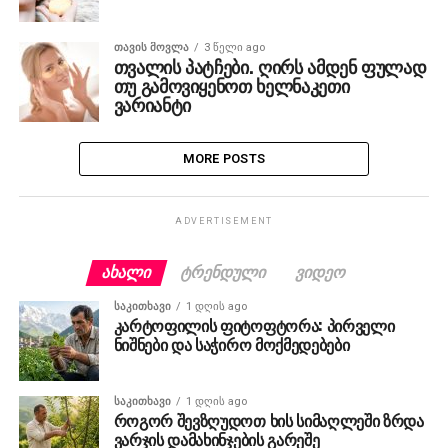
ᲗᲐᲕᲘᲡ ᲛᲝᲕᲚᲐ
3 წელი ago
თვალის პატჩები. ღირს ამდენ ფულად
თუ გამოვიყენოთ ხელნაკეთი
ვარიანტი
MORE POSTS
ADVERTISEMENT
ᲐᲮᲐᲚᲘ
ᲢᲠᲔᲜᲓᲣᲚᲘ
ᲕᲘᲓᲔᲝ
ᲡᲐᲙᲘᲗᲮᲐᲕᲘ
1 დღის ago
კარტოფილის ფიტოფტორა: პირველი
ნიშნები და საჭირო მოქმედებები
ᲡᲐᲙᲘᲗᲮᲐᲕᲘ
1 დღის ago
როგორ შევზღუდოთ ხის სიმაღლეში ზრდა
ვარჯის დამახინჯების გარეშე