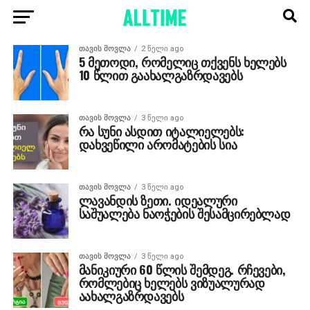
ᲗᲐᲕᲘᲡ ᲛᲝᲕᲚᲐ
2 წელი ago
5 მეთოდი, რომელიც თქვენს ხელებს
10 წლით გაახალგაზრდავებს
ᲗᲐᲕᲘᲡ ᲛᲝᲕᲚᲐ
3 წელი ago
რა სუნი ასდით იტალიელებს:
დახვეწილი არომატების სია
ᲗᲐᲕᲘᲡ ᲛᲝᲕᲚᲐ
3 წელი ago
ლავანდის ზეთი. იდეალური
საშუალება ნაოჭების შესამცირებლად
ᲗᲐᲕᲘᲡ ᲛᲝᲕᲚᲐ
3 წელი ago
მანიკიური 60 წლის შემდეგ. რჩევები,
რომლებიც ხელებს ვიზუალურად
აახალგაზრდავებს