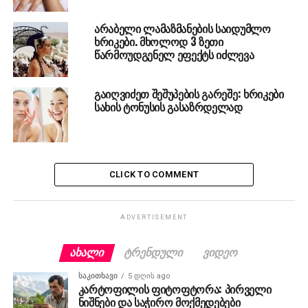
არაბელი ლამაზმანების საიდუმლო
ხრიკები. მხოლოდ 3 ზეთი
წარმოუდგენელ ეფექტს იძლევა
გაიღვიძეთ შეშუპების გარეშე: ხრიკები
სახის ტონუსის გასაზრდელად
CLICK TO COMMENT
ADVERTISEMENT
ᲐᲮᲐᲚᲘ
ᲢᲠᲔᲜᲓᲣᲚᲘ
ᲕᲘᲓᲔᲝ
ᲡᲐᲙᲘᲗᲮᲐᲕᲘ
5 დღის ago
კარტოფილის ფიტოფტორა: პირველი
ნიშნები და საჭირო მოქმედებები