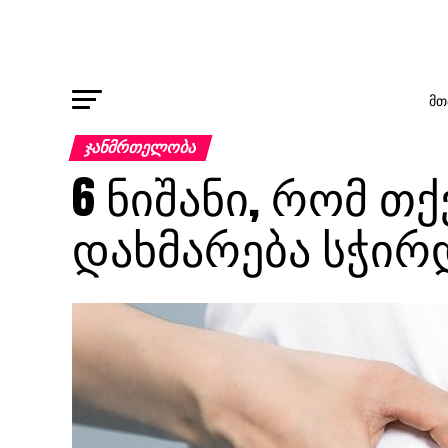
ᲛᲗ
ᲯᲐᲜᲛᲠᲗᲔᲚᲝᲑᲐ
6 ნიშანი, რომ თ
დახმარება სჭირ