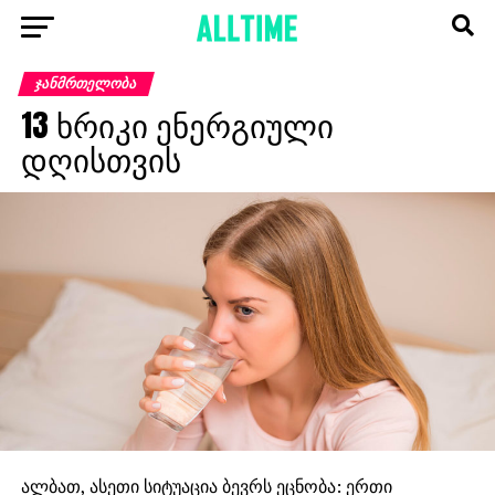
ᲯᲐᲜᲛᲠᲗᲔᲚᲝᲑᲐ
13 ხრიკი ენერგიული
დღისთვის
ალბათ, ასეთი სიტუაცია ბევრს ეცნობა: ერთი