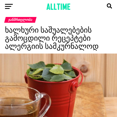
ᲯᲐᲜᲛᲠᲗᲔᲚᲝᲑᲐ
ხალხური საშუალებების
გამოცდილი რეცეპტები
ალერგიის სამკურნალოდ