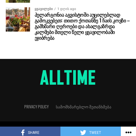
ᲧᲕᲐᲕᲘᲚᲔᲑᲘ
1 დღის ago
პელარგონია აგვისტოში აუცილებლად
გამოკვებეთ: თითო ქოთანზე 1 ჩაის კოვზი –
გამხმარი ღეროები და ახალგაზრდა
კალმები მთელი წელი ყვავილობაში
ეჯიბრება
PRIVACY POLICY
ᲡᲐᲛᲝᲛᲮᲛᲐᲠᲔᲑᲚᲝ ᲨᲔᲗᲐᲜᲮᲛᲔᲑᲐ
Copyright © 2018
SHARE
TWEET