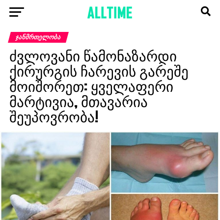
ᲯᲐᲜᲛᲠᲗᲔᲚᲝᲑᲐ
ძვლოვანი წამონაზარდი
ქირურგის ჩარევის გარეშე
მოიშორეთ: ყველაფერი
მარტივია, მთავარია
შეუპოვრობა!