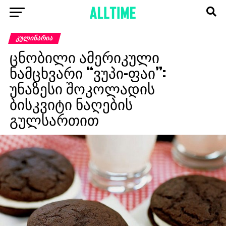
ᲙᲣᲚᲘᲜᲐᲠᲘᲐ
ცნობილი ამერიკული
ნამცხვარი “ვუპი-ფაი”:
უნაზესი შოკოლადის
ბისკვიტი ნაღების
გულსართით