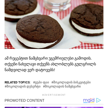
ამ რეცეპტით ნამცხვარი უგემრიელესი გამოდის.
თქვენი ნახელავი თქვენს ახლობლებს გულგრილს
ნამდვილად ვერ დატოვებს!
RELATED TOPICS:
ᲕᲣᲞᲘ-ᲤᲐᲘ
ᲨᲝᲙᲝᲚᲐᲓᲘᲡ ᲑᲘᲡᲙᲕᲘᲢᲔᲑᲘ
ᲨᲝᲙᲝᲚᲐᲓᲘᲡ ᲓᲔᲡᲔᲠᲢᲘ
ᲨᲝᲙᲝᲚᲐᲓᲘᲡ ᲜᲐᲛᲪᲮᲕᲐᲠᲘ
ADVERTISEMENT