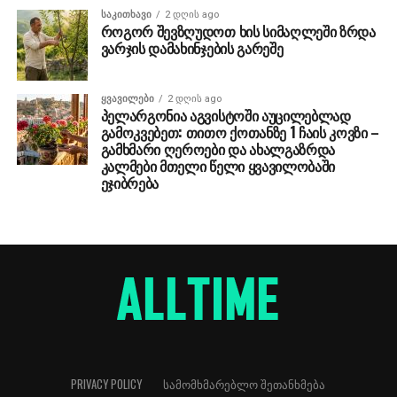
ᲡᲐᲙᲘᲗᲮᲐᲕᲘ
2 დღის ago
როგორ შევზღუდოთ ხის სიმაღლეში ზრდა
ვარჯის დამახინჯების გარეშე
ᲧᲕᲐᲕᲘᲚᲔᲑᲘ
2 დღის ago
პელარგონია აგვისტოში აუცილებლად
გამოკვებეთ: თითო ქოთანზე 1 ჩაის კოვზი –
გამხმარი ღეროები და ახალგაზრდა
კალმები მთელი წელი ყვავილობაში
ეჯიბრება
PRIVACY POLICY
ᲡᲐᲛᲝᲛᲮᲛᲐᲠᲔᲑᲚᲝ ᲨᲔᲗᲐᲜᲮᲛᲔᲑᲐ