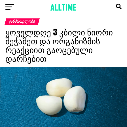
ᲯᲐᲜᲛᲠᲗᲔᲚᲝᲑᲐ
ყოველდღე 3 კბილი ნიორი
შეჭამეთ და ორგანიზმის
რეაქციით გაოცებული
დარჩებით