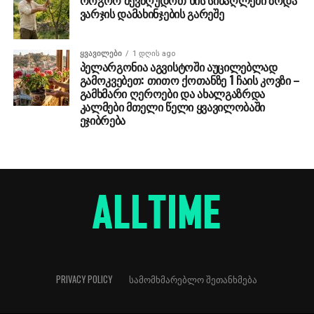
როგორ შევზღუდოთ ხის სიმაღლეში ზრდა
ვარჯის დამახინჯების გარეშე
ᲧᲕᲐᲕᲘᲚᲔᲑᲘ
1 დღის ago
პელარგონია აგვისტოში აუცილებლად
გამოკვებეთ: თითო ქოთანზე 1 ჩაის კოვზი –
გამხმარი ღეროები და ახალგაზრდა
კალმები მთელი წელი ყვავილობაში
ეჯიბრება
PRIVACY POLICY
ᲡᲐᲛᲝᲛᲮᲛᲐᲠᲔᲑᲚᲝ ᲨᲔᲗᲐᲜᲮᲛᲔᲑᲐ