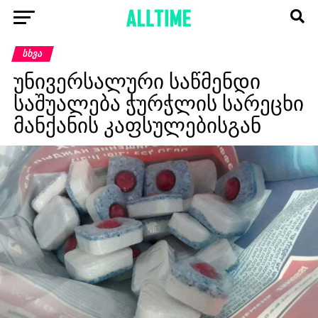
ᲡᲮᲕᲐ
უნივერსალური საწმენდი
საშუალება ჭურჭლის სარეცხი
მანქანის კაფსულებისგან