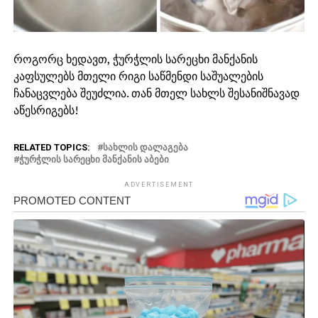
როგორც ხედავთ, ჭურჭლის სარეცხი მანქანის
კაფსულებს მთელი რიგი საწმენდი საშუალების
ჩანაცვლება შეუძლია. თან მთელ სახლს შესანიშნავად
აწესრიგებს!
RELATED TOPICS:
ᲡᲐᲮᲚᲘᲡ ᲓᲐᲚᲐᲒᲔᲑᲐ
ᲭᲣᲠᲭᲚᲘᲡ ᲡᲐᲠᲔᲪᲮᲘ ᲛᲐᲜᲥᲐᲜᲘᲡ ᲐᲑᲔᲑᲘ
ADVERTISEMENT