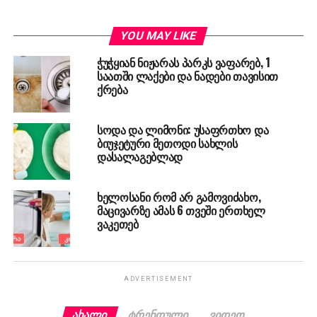
YOU MAY LIKE
ჭუჭყიან ნიჟარას პარკს ვაფარებ, 1
საათში ლაქები და ნადები თავისით
ქრება
სოდა და ლიმონი: უსაფრთხო და
ბიუჯეტური მეთოდი სახლის
დასალაგებლად
ხელოსანი რომ არ გამოვიძახო,
მაცივარზე ამას 6 თვეში ერთხელ
ვაკეთებ
ADVERTISEMENT
ᲐᲮᲐᲚᲘ
ᲢᲠᲔᲜᲓᲣᲚᲘ
ᲕᲘᲓᲔᲝ