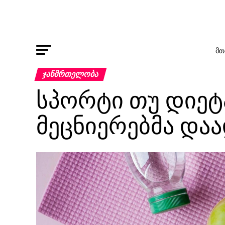
ᲛᲗ
ᲯᲐᲜᲛᲠᲗᲔᲚᲝᲑᲐ
სპორტი თუ დიეტ
მეცნიერებმა და