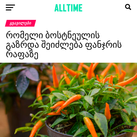
ᲧᲕᲐᲕᲘᲚᲔᲑᲘ
რომელი ბოსტნეულის
გაზრდა შეიძლება ფანჯრის
რაფაზე