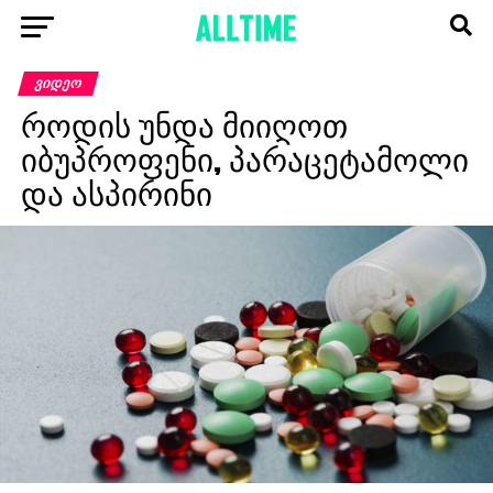
ᲕᲘᲓᲔᲝ
როდის უნდა მიიღოთ
იბუპროფენი, პარაცეტამოლი
და ასპირინი