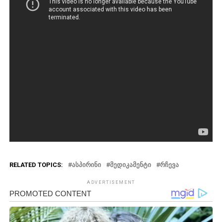
RELATED TOPICS:
ᲐᲡᲞᲘᲠᲘᲜᲘ
ᲛᲔᲓᲘᲙᲐᲛᲔᲜᲢᲘ
ᲠᲩᲔᲕᲐ
ADVERTISEMENT