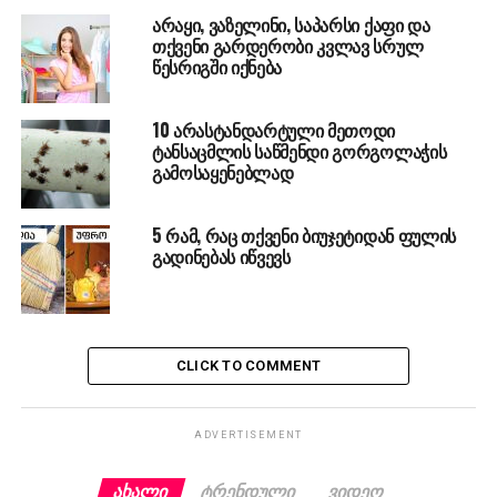
არაყი, ვაზელინი, საპარსი ქაფი და
თქვენი გარდერობი კვლავ სრულ
წესრიგში იქნება
10 არასტანდარტული მეთოდი
ტანსაცმლის საწმენდი გორგოლაჭის
გამოსაყენებლად
5 რამ, რაც თქვენი ბიუჯეტიდან ფულის
გადინებას იწვევს
CLICK TO COMMENT
ADVERTISEMENT
ᲐᲮᲐᲚᲘ
ᲢᲠᲔᲜᲓᲣᲚᲘ
ᲕᲘᲓᲔᲝ