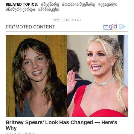
RELATED TOPICS:
ᲛᲪᲔᲜᲐᲠᲔ
ᲝᲗᲐᲮᲘᲡ ᲛᲪᲔᲜᲐᲠᲔ
ᲧᲕᲐᲕᲘᲚᲘ
ᲩᲘᲜᲣᲠᲘ ᲕᲐᲠᲓᲘ
ᲰᲘᲑᲘᲡᲙᲣᲡᲘ
ADVERTISEMENT