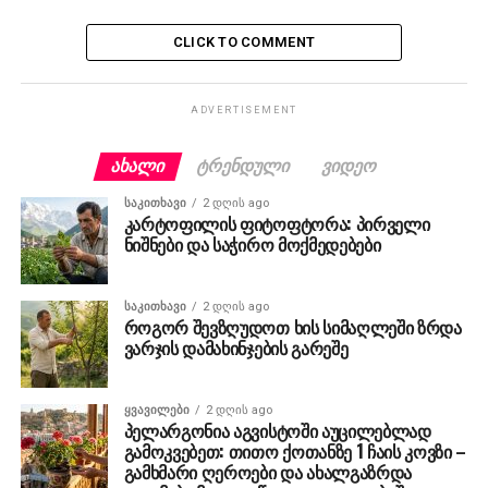
CLICK TO COMMENT
ADVERTISEMENT
ᲐᲮᲐᲚᲘ
ᲢᲠᲔᲜᲓᲣᲚᲘ
ᲕᲘᲓᲔᲝ
ᲡᲐᲙᲘᲗᲮᲐᲕᲘ
2 დღის ago
კარტოფილის ფიტოფტორა: პირველი
ნიშნები და საჭირო მოქმედებები
ᲡᲐᲙᲘᲗᲮᲐᲕᲘ
2 დღის ago
როგორ შევზღუდოთ ხის სიმაღლეში ზრდა
ვარჯის დამახინჯების გარეშე
ᲧᲕᲐᲕᲘᲚᲔᲑᲘ
2 დღის ago
პელარგონია აგვისტოში აუცილებლად
გამოკვებეთ: თითო ქოთანზე 1 ჩაის კოვზი –
გამხმარი ღეროები და ახალგაზრდა