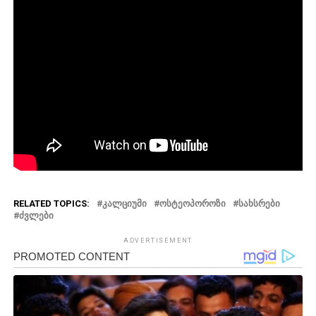
RELATED TOPICS:
ᲙᲐᲚᲪᲘᲣᲛᲘ
ᲝᲡᲢᲔᲝᲞᲝᲠᲝᲖᲘ
ᲡᲐᲮᲡᲠᲔᲑᲘ
ᲫᲕᲚᲔᲑᲘ
ADVERTISEMENT