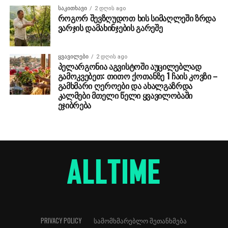
ᲡᲐᲙᲘᲗᲮᲐᲕᲘ
2 დღის ago
როგორ შევზღუდოთ ხის სიმაღლეში ზრდა
ვარჯის დამახინჯების გარეშე
ᲧᲕᲐᲕᲘᲚᲔᲑᲘ
2 დღის ago
პელარგონია აგვისტოში აუცილებლად
გამოკვებეთ: თითო ქოთანზე 1 ჩაის კოვზი –
გამხმარი ღეროები და ახალგაზრდა
კალმები მთელი წელი ყვავილობაში
ეჯიბრება
PRIVACY POLICY
ᲡᲐᲛᲝᲛᲮᲛᲐᲠᲔᲑᲚᲝ ᲨᲔᲗᲐᲜᲮᲛᲔᲑᲐ