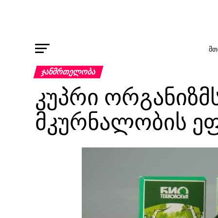
ᲛᲗ
ᲯᲐᲜᲛᲠᲗᲔᲚᲝᲑᲐ
კუპრი ორგანიზმს
მკურნალობის ე