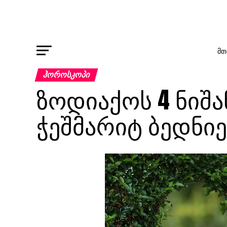
ᲛᲗ
ᲰᲝᲠᲝᲡᲙᲝᲞᲘ
ზოდიაქოს 4 ნიშა
ჭეშმარიტ ბედნი