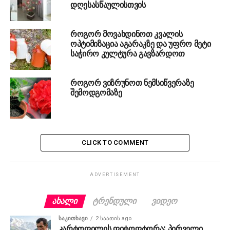
დღესასწაულისთვის
როგორ მოვახდინოთ კვალის
ოპტიმიზაცია აგარაკზე და უფრო მეტი
საჭირო კულტურა გავზარდოთ
როგორ ვიზრუნოთ ნემსიწვერაზე
შემოდგომაზე
CLICK TO COMMENT
ADVERTISEMENT
ᲐᲮᲐᲚᲘ
ᲢᲠᲔᲜᲓᲣᲚᲘ
ᲕᲘᲓᲔᲝ
ᲡᲐᲙᲘᲗᲮᲐᲕᲘ
2 საათის ago
კარტოფილის ფიტოფტორა: პირველი