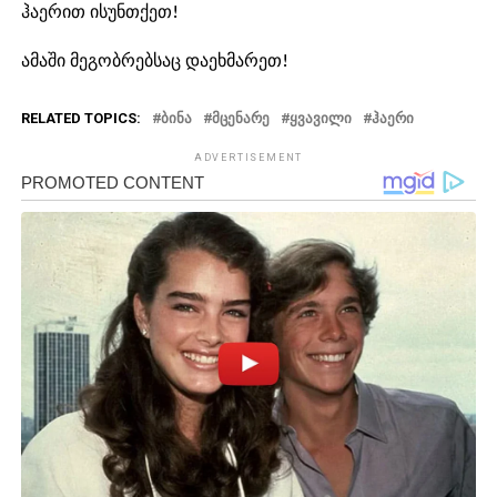
ჰაერით ისუნთქეთ!
ამაში მეგობრებსაც დაეხმარეთ!
RELATED TOPICS:
ᲑᲘᲜᲐ
ᲛᲪᲔᲜᲐᲠᲔ
ᲧᲕᲐᲕᲘᲚᲘ
ᲰᲐᲔᲠᲘ
ADVERTISEMENT